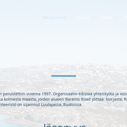
Tietoja meistä
jäsenet
Uutiset
P
 perustettiin vuonna 1997. Organisaatio edistää yhteistyötä ja vu
a kolmesta maasta, joiden alueen Barents Road ylittää: Norjasta, R
teeristö on sijainnut Luulajassa, Ruotsissa.