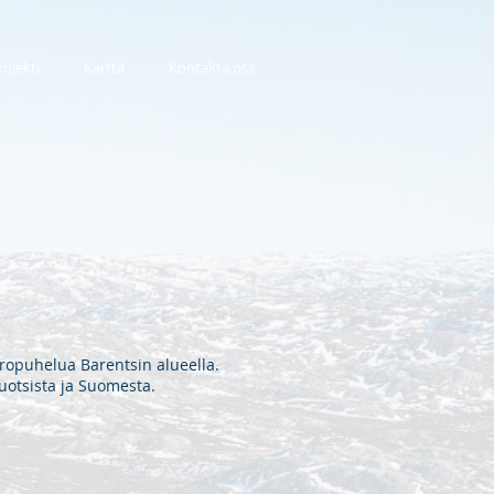
rojekti
Kartta
Kontakta oss
oropuhelua Barentsin alueella.
uotsista ja Suomesta.