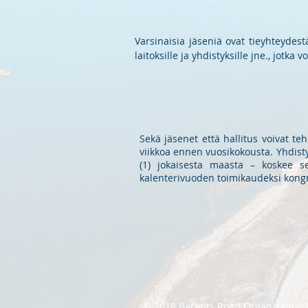
Varsinaisia jäseniä ovat tieyhteydestä
laitoksille ja yhdistyksille jne., jotka
Sekä jäsenet että hallitus voivat t
viikkoa ennen vuosikokousta. Yhdistyk
(1) jokaisesta maasta – koskee se
kalenterivuoden toimikaudeksi kongr
© 2018 Barents Road Organization 