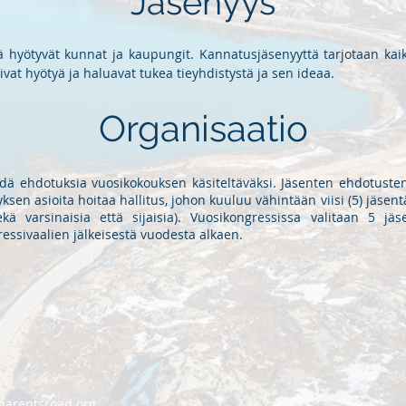
Jäsenyys
 hyötyvät kunnat ja kaupungit. Kannatusjäsenyyttä tarjotaan kaikille
 voivat hyötyä ja haluavat tukea tieyhdistystä ja sen ideaa.
Organisaatio
ehdä ehdotuksia vuosikokouksen käsiteltäväksi. Jäsenten ehdotusten
sen asioita hoitaa hallitus, johon kuuluu vähintään viisi (5) jäsentä
kä varsinaisia että sijaisia). Vuosikongressissa valitaan 5 j
essivaalien jälkeisestä vuodesta alkaen.
barentsroad.org